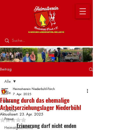
Beitrag
Alle
Heimatverein Niederbühl-Förch
Alle
7. Apr. 2025
Führung durch das ehemalige
News
Arbeitserziehungslager Niederbühl
Service
Aktualisiert:
23. Apr. 2025
Presse
Mit NaN von 5 Sternen bewertet.
Erinnerung darf nicht enden
Heimatgeschichte