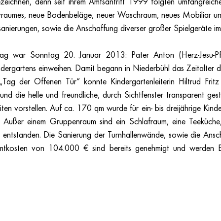
bezeichnen, denn seit ihrem Amtsantritt 1999 folgten umfangreich
ivraumes, neue Bodenbeläge, neuer Waschraum, neues Mobiliar und
sanierungen, sowie die Anschaffung diverser großer Spielgeräte i
ag war Sonntag 20. Januar 2013: Pater Anton (Herz-Jesu-Pfa
ergartens einweihen. Damit begann in Niederbühl das Zeitalter de
Tag der Offenen Tür“ konnte Kindergartenleiterin Hiltrud Fritz 
d die helle und freundliche, durch Sichtfenster transparent gest
ten vorstellen. Auf ca. 170 qm wurde für ein- bis dreijährige Kinde
. Außer einem Gruppenraum sind ein Schlafraum, eine Teeküche,
entstanden. Die Sanierung der Turnhallenwände, sowie die Ansc
tkosten von 104.000 € sind bereits genehmigt und werden En