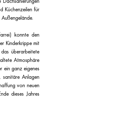
e Dachsanierungen 
 Küchenzeilen für 
m Außengelände. 
rrei) konnte den 
r Kinderkrippe mit 
das überarbeitete 
altete Atmosphäre 
r ein ganz eigenes 
 sanitäre Anlagen 
haffung von neuen 
de dieses Jahres 