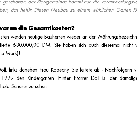
 geschaffen, der Pfarrgemeinde kommt nun die verantwortungsvol
eben, das heißt: Diesen Neubau zu einem wirklichen Garten für
waren die Gesamtkosten? 
sten werden heutige Bauherren wieder an der Währungsbezeichnu
ierte 680.000,00 DM. Sie haben sich auch diesesmal nicht ve
he Mark)! 
Doll, links daneben Frau Kopecny. Sie leitete als - Nachfolgerin
999 den Kindergarten. Hinter Pfarrer Doll ist der damalige
nhold Scharer zu sehen. 