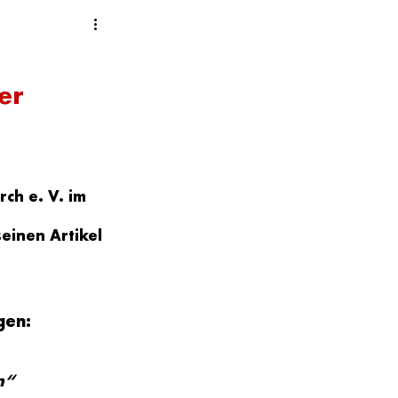
er
ch e. V. im 
seinen Artikel 
gen: 
n“ 