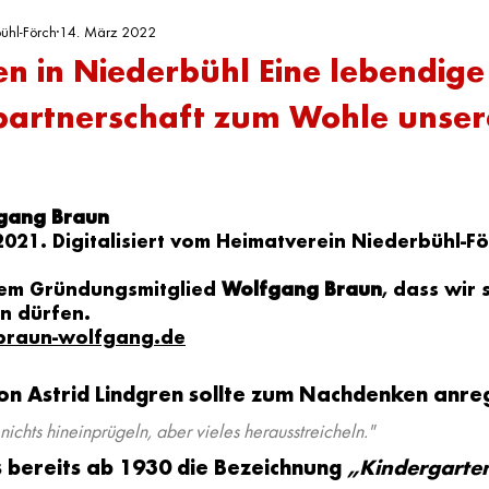
ühl-Förch
g
14. März 2022
n in Niederbühl Eine lebendige
partnerschaft zum Wohle unser
n bewertet.
fgang Braun
2021. Digitalisiert vom Heimatverein Niederbühl-För
em Gründungsmitglied 
Wolfgang Braun
, dass wir 
en dürfen.
raun-wolfgang.de
on Astrid Lindgren sollte zum Nachdenken anre
ichts hineinprügeln, aber vieles herausstreicheln." 
 bereits ab 1930 die Bezeichnung 
„Kindergarte