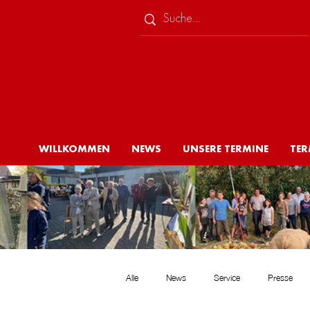
WILLKOMMEN
NEWS
UNSERE TERMINE
TER
Alle
News
Service
Presse