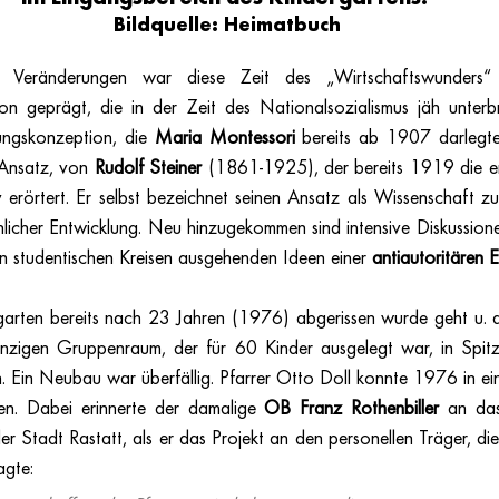
Bildquelle: Heimatbuch
 Veränderungen war diese Zeit des „Wirtschaftswunders“
on geprägt, die in der Zeit des Nationalsozialismus jäh unter
dungskonzeption, die 
Maria Montessori 
bereits ab 1907 darlegt
Ansatz, von 
Rudolf Steiner 
(1861-1925), der bereits 1919 die er
 erörtert. Er selbst bezeichnet seinen Ansatz als Wissenschaft z
licher Entwicklung. Neu hinzugekommen sind intensive Diskussione
n studentischen Kreisen ausgehenden Ideen einer 
antiautoritären E
arten bereits nach 23 Jahren (1976) abgerissen wurde geht u. a.
inzigen Gruppenraum, der für 60 Kinder ausgelegt war, in Spitz
. Ein Neubau war überfällig. Pfarrer Otto Doll konnte 1976 in ein
n. Dabei erinnerte der damalige 
OB Franz Rothenbiller 
an da
er Stadt Rastatt, als er das Projekt an den personellen Träger, die
agte: 