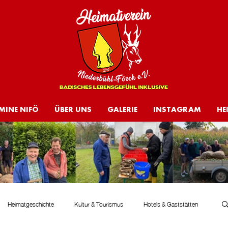
MINE NIFÖ
ÜBER UNS
GALERIE
INSTAGRAM
HE
Heimatgeschichte
Kultur & Tourismus
Hotels & Gaststätten