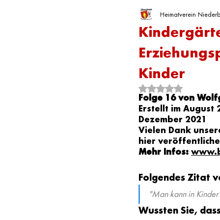
Unsere Vereine
Heimatverein Niederb
Nächste Veranstaltun
Kindergärte
Erziehungs
Kinder
Mit NaN von 5 Sterne
Folge 16 von Wol
Erstellt im August 
Dezember 2021
Vielen Dank unser
hier veröffentlich
Mehr Infos:
www.b
Folgendes Zitat v
"Man kann in Kinder n
Wussten Sie, dass