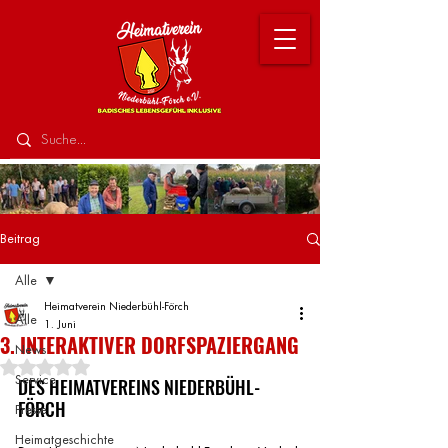
Beitrag
Alle
Heimatverein Niederbühl-Förch
Alle
1. Juni
3. INTERAKTIVER DORFSPAZIERGANG
News
Mit NaN von 5 Sternen bewertet.
Service
DES HEIMATVEREINS NIEDERBÜHL-
FÖRCH
Presse
Heimatgeschichte