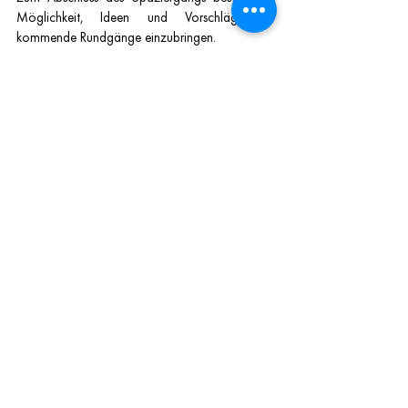
Möglichkeit, Ideen und Vorschläge für 
kommende Rundgänge einzubringen.
Der Heimatverein lädt dich, deine Familie, alle 
Bürgerinnen und Bürger, Geschichtsinteressierte 
und auch auswärtige Gäste herzlich ein, an 
diesem besonderen Dorfspaziergang 
teilzunehmen – ob jung oder alt, alteingesessen 
oder neu zugezogen.
Denn Heimat entsteht dort, wo 
Menschen sich begegnen, zuhören 
und gemeinsam entdecken, was sie 
verbindet.
01 Veranstaltungen
News
Nächste Veranstaltung