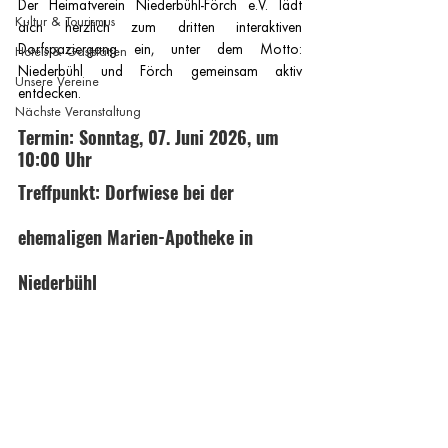
Der Heimatverein Niederbühl-Förch e.V. lädt 
Kultur & Tourismus
dich herzlich zum dritten interaktiven 
Dorfspaziergang ein, unter dem Motto: 
Hotels & Gaststätten
Niederbühl und Förch gemeinsam aktiv 
Unsere Vereine
entdecken.
Nächste Veranstaltung
Termin: Sonntag, 07. Juni 2026, um 
10:00 Uhr
Treffpunkt: Dorfwiese bei der 
ehemaligen Marien-Apotheke in 
Niederbühl