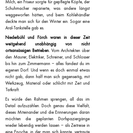
Milch, ein Friseur sorgte für gepflegte Köpfe, der 
Schuhmacher reparierte, was andere längst 
weggeworfen hätten, und beim Kohlehändler 
deckte man sich für den Winter ein. Sogar eine 
Aral-Tankstelle gab es.
Niederbühl und Förch waren in dieser Zeit 
weitgehend unabhängig von nicht 
ortsansässigen Betrieben. 
Vom Architekten über 
den Maurer, Elektriker, Schreiner, und Schlosser 
bis hin zum Zimmermann – alles fandest du im 
eigenen Dorf. Und wenn es doch einmal etwas 
nicht gab, dann half man sich gegenseitig, mit 
Werkzeug, Material oder schlicht mit Zeit und 
Tatkraft.
Es würde den Rahmen sprengen, all das im 
Detail aufzuzählen. Doch genau diese Vielfalt, 
dieses Miteinander und die Erinnerungen daran 
möchten die geplanten Dorfspaziergänge 
wieder lebendig werden lassen – als Zeitreise in 
eine Epoche, in der man sich kannte, vertraute 