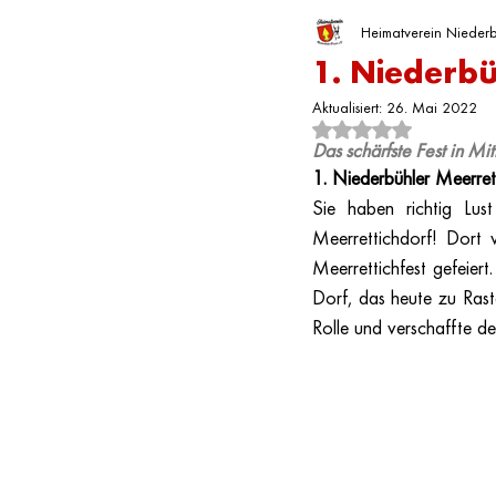
Unsere Vereine
Heimatverein Niederb
Nächste Veranstaltun
1. Niederbü
Aktualisiert:
26. Mai 2022
Mit NaN von 5 Sterne
Das schärfste Fest in Mi
1. Niederbühler Meerrett
Sie haben richtig Lus
Meerrettichdorf! Dort
Meerrettichfest gefeiert
Dorf, das heute zu Rast
Rolle und verschaffte 