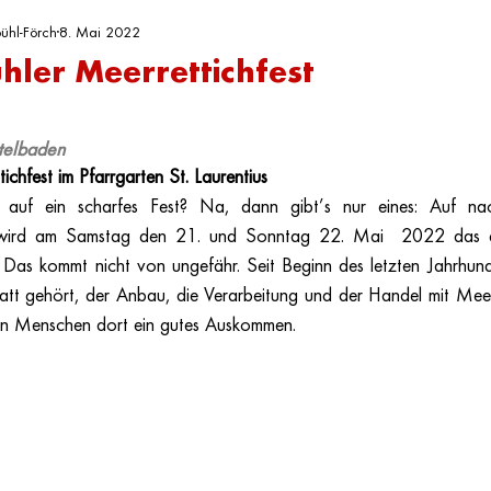
ühl-Förch
g
8. Mai 2022
hler Meerrettichfest
n bewertet.
ttelbaden
ichfest im Pfarrgarten St. Laurentius
t auf ein scharfes Fest? Na, dann gibt’s nur eines: Auf nac
 wird am Samstag den 21. und Sonntag 22. Mai  2022 das er
. Das kommt nicht von ungefähr. Seit Beginn des letzten Jahrhunde
att gehört, der Anbau, die Verarbeitung und der Handel mit Meerr
den Menschen dort ein gutes Auskommen. 