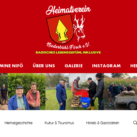
MINE NIFÖ
ÜBER UNS
GALERIE
INSTAGRAM
HE
Heimatgeschichte
Kultur & Tourismus
Hotels & Gaststätten