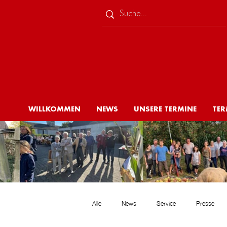
WILLKOMMEN
NEWS
UNSERE TERMINE
TER
Alle
News
Service
Presse