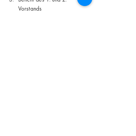
Vorstands
Mehr lesen >
Diese Veranstaltung teilen
Heimatverein Niederbühl-Förch e. V.
Favoritestr. 18
76437 Rastatt
Telefon: 07222/409389
Mail:
info@heimatverein-nifoe.de