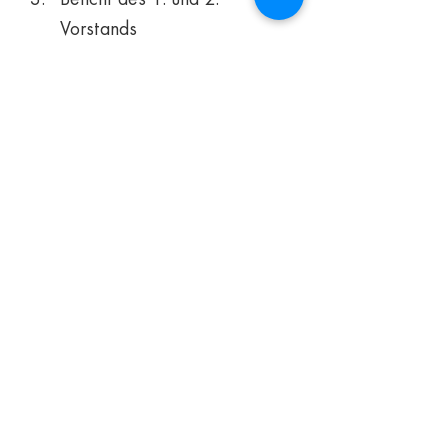
Vorstands
Mehr lesen >
Diese Veranstaltung teilen
Heimatverein Niederbühl-Förch e. V.
Favoritestr. 18
76437 Rastatt
Telefon: 07222/409389
Mail:
info@heimatverein-nifoe.de