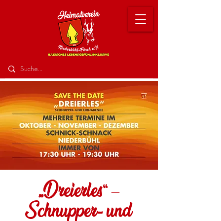
„Dreierles“ –
Schnupper- und