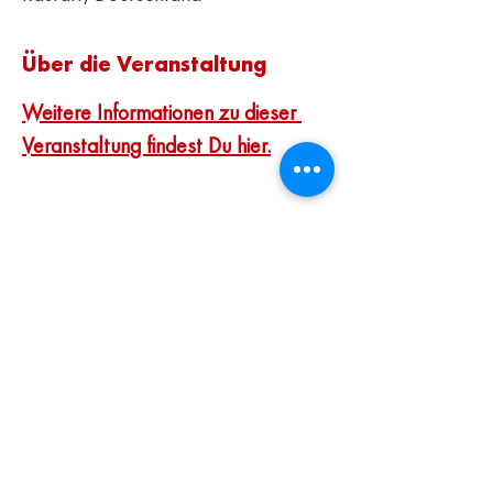
Über die Veranstaltung
Weitere Informationen zu dieser 
Veranstaltung findest Du hier.
Diese Veranstaltung teilen
Heimatverein Niederbühl-Förch e. V.
Favoritestr. 18
76437 Rastatt
Telefon: 07222/409389
Mail:
info@heimatverein-nifoe.de