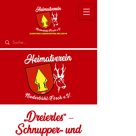
„Dreierles“ –
Schnupper- und