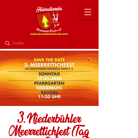
3. Niederbühler
Meerrettichfest (Tag